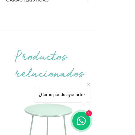
CARACTERÍSTICAS
Peso: 15 kg sobre mesa de chapa de
aluminio y base de tubo de acero
Productos
relacionados
¿Cómo puedo ayudarte?
1