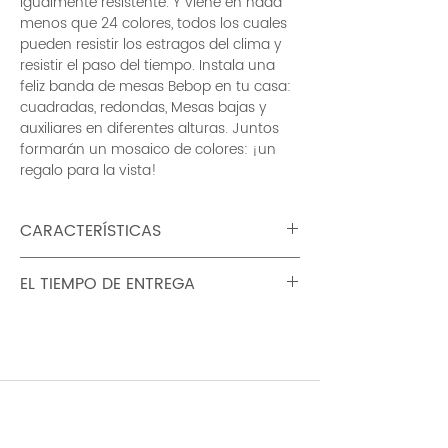
igualmente resistente. Y viene en nada
menos que 24 colores, todos los cuales
pueden resistir los estragos del clima y
resistir el paso del tiempo. Instala una
feliz banda de mesas Bebop en tu casa:
cuadradas, redondas, Mesas bajas y
auxiliares en diferentes alturas. Juntos
formarán un mosaico de colores: ¡un
regalo para la vista!
CARACTERÍSTICAS
Peso: 13,9 kg Tablero de chapa de
EL TIEMPO DE ENTREGA
aluminio Base de chapa de acero
curvada Tubo de aluminio que soporta
90 dias
la viga transversal debajo del tablero