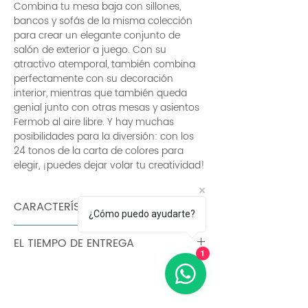
Combina tu mesa baja con sillones, 
bancos y sofás de la misma colección 
para crear un elegante conjunto de 
salón de exterior a juego. Con su 
atractivo atemporal, también combina 
perfectamente con su decoración 
interior, mientras que también queda 
genial junto con otras mesas y asientos 
Fermob al aire libre. Y hay muchas 
posibilidades para la diversión: con los 
24 tonos de la carta de colores para 
elegir, ¡puedes dejar volar tu creatividad!
CARACTERÍSTICAS
¿Cómo puedo ayudarte?
Peso: 14 kg tablero de chapa de
EL TIEMPO DE ENTREGA
aluminio base plana de aluminio
1
90 dias