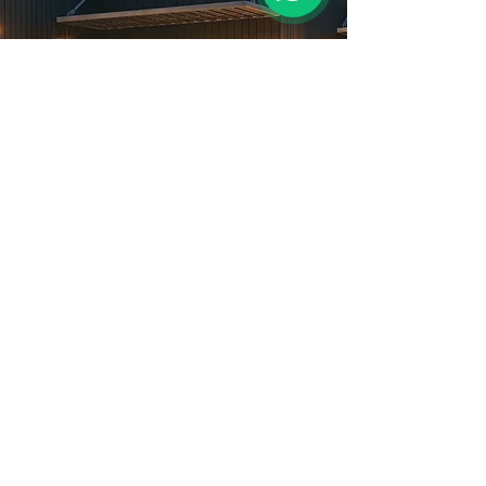
¿ERES UN
PROFESIONAL?
Descubre nuestras tarifas
comerciales. ¡Solicita la lista de
precios hoy mismo!
Contáctanos