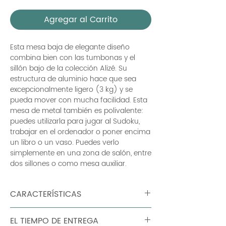
Agregar al Carrito
Esta mesa baja de elegante diseño
combina bien con las tumbonas y el
sillón bajo de la colección Alizé. Su
estructura de aluminio hace que sea
excepcionalmente ligero (3 kg) y se
pueda mover con mucha facilidad. Esta
mesa de metal también es polivalente:
puedes utilizarla para jugar al Sudoku,
trabajar en el ordenador o poner encima
un libro o un vaso. Puedes verlo
simplemente en una zona de salón, entre
dos sillones o como mesa auxiliar.
CARACTERÍSTICAS
Peso: 3 kg tablero de chapa de aluminio
EL TIEMPO DE ENTREGA
base tubular de aluminio