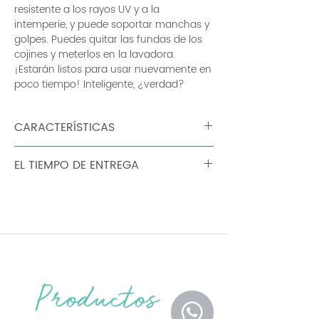
resistente a los rayos UV y a la
intemperie, y puede soportar manchas y
golpes. Puedes quitar las fundas de los
cojines y meterlos en la lavadora.
¡Estarán listos para usar nuevamente en
poco tiempo! Inteligente, ¿verdad?
CARACTERÍSTICAS
Peso: : 0,64 kg textil : Dralon® acrílico
EL TIEMPO DE ENTREGA
teñido en solución Tipo de protección: :
Resistente al desgarro, resistente a las
90 dias
manchas, al moho y a la abrasión
Relleno: : Espuma de alta resiliencia
Densidad : 30 kg/m³ Lazos : Correa de
PVC de colores sujeta con un botón a
presión (no planchar) Debe llevarse
adentro durante el mal tiempo
Productos