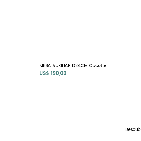
MESA AUXILIAR D34CM Cocotte
Precio
US$ 190,00
Descubr