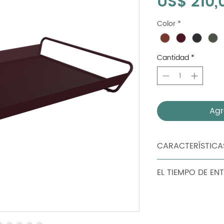
US$ 210,
Color
*
Cantidad
*
Agr
CARACTERÍSTICA
Peso: : 2 kg tabler
EL TIEMPO DE EN
90 dias