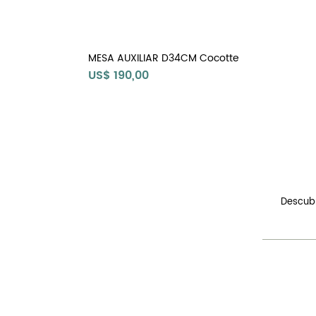
MESA AUXILIAR D34CM Cocotte
Precio
US$ 190,00
Descubr